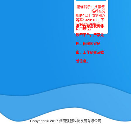
温馨提示：推荐使
推荐在分
用IE9以上浏览器以
辨率1920*1080下
及360极速模式。
本平台为互联网非
使用最佳。
涉密平台，严禁处
理、传输国家秘
密、工作秘密及敏
感信息。
Copyright © 2017.湖南强智科技发展有限公司